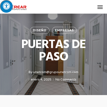
Skip
Men
to
main
content
DISEÑO
EMPRESAS
PUERTAS DE
PASO
By
unetcom@grupounetcom.com
enero 4, 2025
No Comments